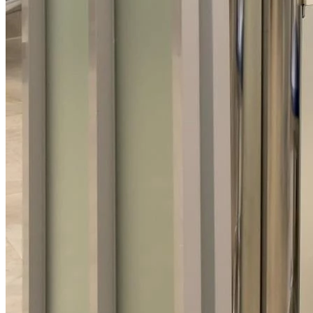
Панорамный снимок зубов
(ортопантомограмма)
Прицельный снимок
Телерентгенограмма
Радиовизиография
Цены
Акции
10
Врачи
О клинике