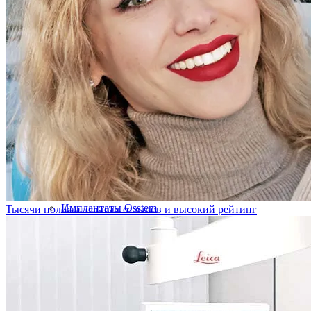
Имплантаты Nobel
Имплантаты Hi-Tec
Имплантаты AnyRidge
Имплантаты Osstem
Тысячи положительных отзывов и высокий рейтинг
Имплантация All-on-4
Все услуги раздела
Протезирование зубов