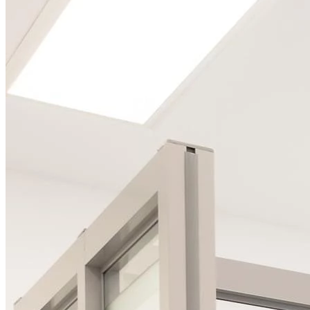
Лечение десен аппаратом «Вектор»
Плазмолифтинг
Лечение рецессии десны
Кюретаж
Пластика уздечки
Все услуги раздела
Детская стоматология