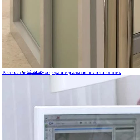
Интерьеры
Оборудование
Стерилизация
Галерея улыбок
Программа лояльности
Варианты оплаты
Подарочный сертификат
Лечение по ДМС
Вопросы-ответы
Лицензии и сертификаты
Вакансии
Налоговый вычет
Статьи
Располагающая атмосфера и идеальная чистота клиник
Гарантии
Контроль качества
Отзывы
Фото работ
Контакты