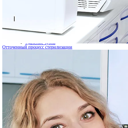
Хирургия
Удаление зубов
Отточенный процесс стерилизации
Удаление имплантата
Удаление новообразований
Диодный лазер Picasso Lite
Диодный лазер Doctor Smile
Все услуги раздела
Имплантация зубов