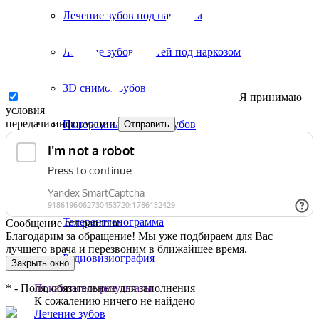
Лечение зубов под наркозом
Лечение зубов у детей под наркозом
3D снимок зубов
Я принимаю
условия
передачи информации
Панорамный снимок зубов
Отправить
(ортопантомограмма)
Прицельный снимок
Телерентгенограмма
Сообщение отправлено
Благодарим за обращение! Мы уже подбираем для Вас
лучшего врача и перезвоним в ближайшее время.
Радиовизиография
Закрыть окно
Показать все результаты
*
- Поля, обязательные для заполнения
К сожалению ничего не найдено
Лечение зубов