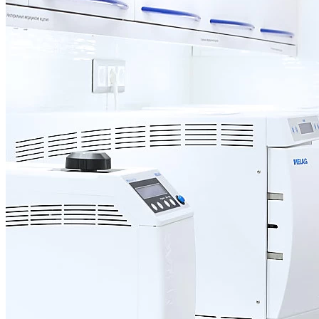
Чистка зубов Prophyflex
Ультразвуковая чистка зубов
Фторирование зубов
Отбеливание зубов ZOOM 4
Внутриканальное отбеливание
Все услуги раздела