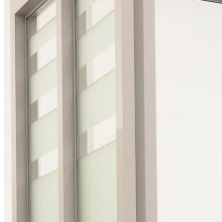
Лечение кариеса у детей
Лечение зубов у детей без бормашины ICON
Герметизация фиссур
Удаление молочных зубов
Лечение пульпита у детей
Все услуги раздела
Стоматология для беременных