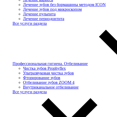
Лечение зубов без бормашины методом ICON
Лечение зубов под микроскопом
Лечение пульпита
Лечение периодонтита
Все услуги раздела
Профессиональная гигиена. Отбеливание
Чистка зубов Prophyflex
Ультразвуковая чистка зубов
Фторирование зубов
Отбеливание зубов ZOOM 4
Внутриканальное отбеливание
Все услуги раздела