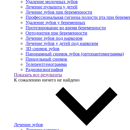
Удаление молочных зубов
Лечение пульпита у детей
Лечение зубов при беременности
Профессиональная гигиена полости рта при береме
Удаление зубов у беременных
Протезирование во время беременности
Ортодонтия при беременности
Лечение зубов под наркозом
Лечение зубов у детей под наркозом
3D снимок зубов
Панорамный снимок зубов (ортопантомограмма)
Прицельный снимок
Телерентгенограмма
Радиовизиография
Показать все результаты
К сожалению ничего не найдено
Лечение зубов
Лечение кариеса