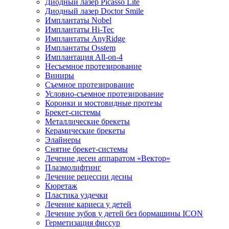
Диодный лазер Picasso Lite
Диодный лазер Doctor Smile
Имплантаты Nobel
Имплантаты Hi-Tec
Имплантаты AnyRidge
Имплантаты Osstem
Имплантация All-on-4
Несъемное протезирование
Виниры
Съемное протезирование
Условно-съемное протезирование
Коронки и мостовидные протезы
Брекет-системы
Металлические брекеты
Керамические брекеты
Элайнеры
Снятие брекет-системы
Лечение десен аппаратом «Вектор»
Плазмолифтинг
Лечение рецессии десны
Кюретаж
Пластика уздечки
Лечение кариеса у детей
Лечение зубов у детей без бормашины ICON
Герметизация фиссур