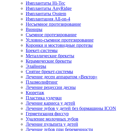
Имплантаты Hi-Tec
Имплантаты AnyRidge
Имплантаты Osstem
Имплантация All-on-4
Несъемное протезирование
Виниры
Съемное протезирование
Условно-съемное протезирование
Коронки и мостовидные протезы
Брекет-системы
Металлические брекеты
Керамические брекеты
Элайнеры
Снятие брекет-системы
Лечение десен аппаратом «Вектор»
Плазмолифтинг
Лечение рецессии десны
Кюретаж
Пластика уздечки
Лечение кариеса у детей
Лечение зубов у детей без бормашины ICON
Герметизация фиссур
Удаление молочных зубов
Лечение пульпита у детей
Лечение зубов при беременности