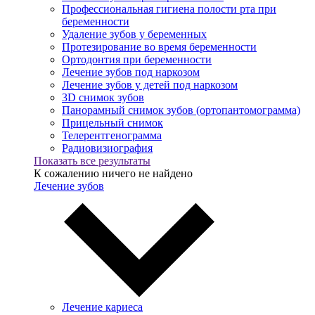
Профессиональная гигиена полости рта при
беременности
Удаление зубов у беременных
Протезирование во время беременности
Ортодонтия при беременности
Лечение зубов под наркозом
Лечение зубов у детей под наркозом
3D снимок зубов
Панорамный снимок зубов (ортопантомограмма)
Прицельный снимок
Телерентгенограмма
Радиовизиография
Показать все результаты
К сожалению ничего не найдено
Лечение зубов
Лечение кариеса