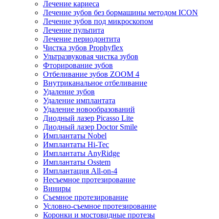
Лечение кариеса
Лечение зубов без бормашины методом ICON
Лечение зубов под микроскопом
Лечение пульпита
Лечение периодонтита
Чистка зубов Prophyflex
Ультразвуковая чистка зубов
Фторирование зубов
Отбеливание зубов ZOOM 4
Внутриканальное отбеливание
Удаление зубов
Удаление имплантата
Удаление новообразований
Диодный лазер Picasso Lite
Диодный лазер Doctor Smile
Имплантаты Nobel
Имплантаты Hi-Tec
Имплантаты AnyRidge
Имплантаты Osstem
Имплантация All-on-4
Несъемное протезирование
Виниры
Съемное протезирование
Условно-съемное протезирование
Коронки и мостовидные протезы