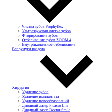
Чистка зубов Prophyflex
Ультразвуковая чистка зубов
Фторирование зубов
Отбеливание зубов ZOOM 4
Внутриканальное отбеливание
Все услуги раздела
Хирургия
Удаление зубов
Удаление имплантата
Удаление новообразований
Диодный лазер Picasso Lite
Диодный лазер Doctor Smile