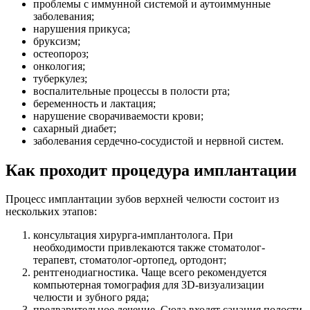
проблемы с иммунной системой и аутоиммунные
заболевания;
нарушения прикуса;
бруксизм;
остеопороз;
онкология;
туберкулез;
воспалительные процессы в полости рта;
беременность и лактация;
нарушение сворачиваемости крови;
сахарный диабет;
заболевания сердечно-сосудистой и нервной систем.
Как проходит процедура имплантации
Процесс имплантации зубов верхней челюсти состоит из
нескольких этапов:
консультация хирурга-имплантолога. При
необходимости привлекаются также стоматолог-
терапевт, стоматолог-ортопед, ортодонт;
рентгенодиагностика. Чаще всего рекомендуется
компьютерная томография для 3D-визуализации
челюсти и зубного ряда;
предварительное лечение. Сюда входят санация полости