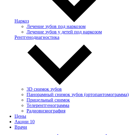
Наркоз
Лечение зубов под наркозом
Лечение зубов у детей под наркозом
Рентгенодиагностика
3D снимок зубов
Панорамный снимок зубов (ортопантомограмма)
Прицельный снимок
Телерентгенограмма
Радиовизиография
Цены
Акции
10
Врачи