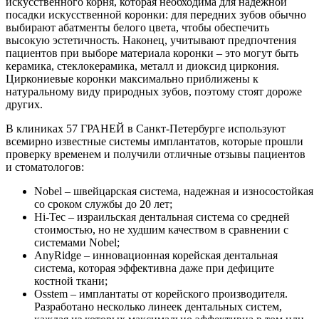
искусственного корня, которая необходима для надежной
посадки искусственной коронки: для передних зубов обычно
выбирают абатменты белого цвета, чтобы обеспечить
высокую эстетичность. Наконец, учитывают предпочтения
пациентов при выборе материала коронки – это могут быть
керамика, стеклокерамика, металл и диоксид циркония.
Циркониевые коронки максимально приближены к
натуральному виду природных зубов, поэтому стоят дороже
других.
В клиниках 57 ГРАНЕЙ в Санкт-Петербурге используют
всемирно известные системы имплантатов, которые прошли
проверку временем и получили отличные отзывы пациентов
и стоматологов:
Nobel – швейцарская система, надежная и износостойкая
со сроком службы до 20 лет;
Hi-Tec – израильская дентальная система со средней
стоимостью, но не худшим качеством в сравнении с
системами Nobel;
AnyRidge – инновационная корейская дентальная
система, которая эффективна даже при дефиците
костной ткани;
Osstem – имплантаты от корейского производителя.
Разработано несколько линеек дентальных систем,