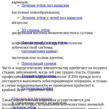
карманов;
Лечение зубов под наркозом
кистозные новообразования;
Лечение зубов у детей под наркозом
абсцессы;
3D снимок зубов
дисфункция височно-нижнечелюстного сустава;
Панорамный снимок зубов
искривление прикуса и другие патологии
зубочелюстной системы;
(ортопантомограмма)
частичная или полная адентия.
Прицельный снимок
Часто к хирургическому вмешательству прибегают на поздних
стадиях заболеваний, когда зуб уже трудно спасти. Однако
Телерентгенограмма
профессиональный хирург-стоматолог (СПб) прежде всего
постарается выполнить зубосохраняющую операцию, и только
в случае нерациональности ее проведения прибегнет к
Радиовизиография
крайней мере – удалению зуба.
Показать все результаты
Также хирургическая коррекция осуществляется для
К сожалению ничего не найдено
улучшения эстетики, исправления зубочелюстных аномалий.
Лечение зубов
Какой бы ни была волнующая пациента проблема, запись к