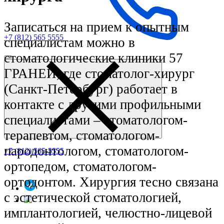
Записаться на прием к опытным
+7 (812) 565 5555
специалистам можно в
стоматологические клиники 57
ГРАНЕЙ, где стоматолог-хирург
(Санкт-Петербург) работает в
контакте с другими профильными
специалистами – стоматологом-
терапевтом, стоматологом-
пародонтологом, стоматологом-
+7 (812) 565-5555
ортопедом, стоматологом-
ортодонтом. Хирургия тесно связана
с эстетической стоматологией,
имплантологией, челюстно-лицевой