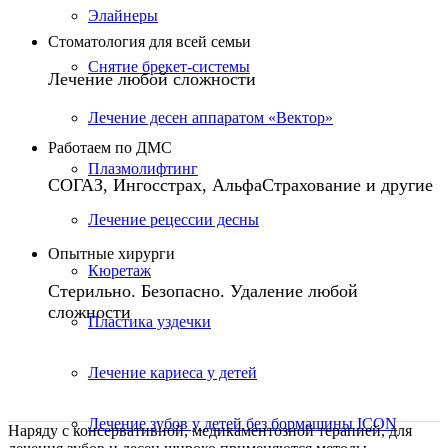
Элайнеры
Стоматология для всей семьи
Снятие брекет-системы
Лечение любой сложности
Лечение десен аппаратом «Вектор»
Работаем по ДМС
Плазмолифтинг
СОГАЗ, Ингосстрах, АльфаСтрахование и другие
Лечение рецессии десны
Опытные хирурги
Кюретаж
Стерильно. Безопасно. Удаление любой
сложности
Пластика уздечки
Лечение кариеса у детей
Лечение зубов у детей без бормашины ICON
Наряду с консервативной, медикаментозной терапией, для