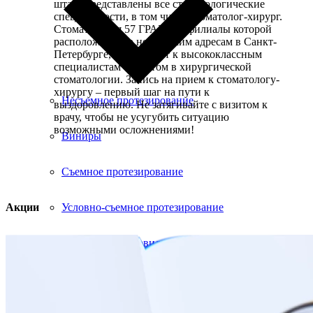
штате представлены все стоматологические
специальности, в том числе стоматолог-хирург.
Стоматология 57 ГРАНЕЙ, филиалы которой
расположены по нескольким адресам в Санкт-
Петербурге, приглашает к высококлассным
специалистам с опытом в хирургической
стоматологии. Запись на прием к стоматологу-
хирургу – первый шаг на пути к
Несъемное протезирование
выздоровлению. Не затягивайте с визитом к
врачу, чтобы не усугубить ситуацию
возможными осложнениями!
Виниры
Съемное протезирование
Условно-съемное протезирование
Акции
Коронки и мостовидные протезы
Все услуги раздела
Ортодонтия. Выравнивание зубов