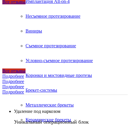
Имплантация All-on-4
Все отзывы
Несъемное протезирование
Виниры
Съемное протезирование
Условно-съемное протезирование
Все отзывы
Коронки и мостовидные протезы
Подробнее
Подробнее
Подробнее
Брекет-системы
Подробнее
Металлические брекеты
Удаление под наркозом
Керамические брекеты
Уникальный операционный блок