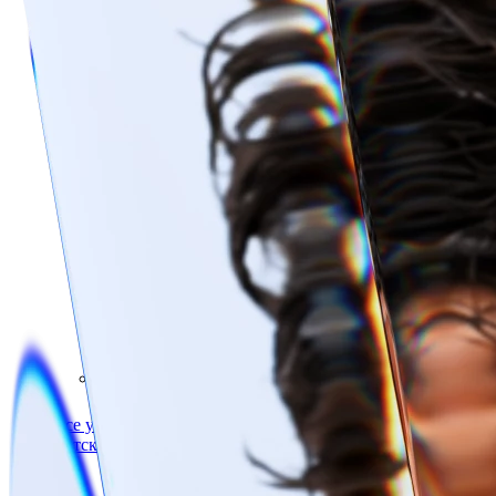
Лечение десен аппаратом «Вектор»
Плазмолифтинг
Лечение рецессии десны
Кюретаж
Пластика уздечки
Все услуги раздела
Детская стоматология