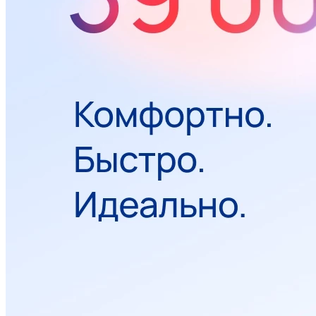
Интерьеры
Оборудование
Стерилизация
Галерея улыбок
Программа лояльности
Варианты оплаты
Подарочный сертификат
Лечение по ДМС
Вопросы-ответы
Лицензии и сертификаты
Вакансии
Налоговый вычет
Статьи
Гарантии
Контроль качества
Отзывы
Фото работ
Контакты