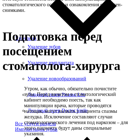
стоматологического осмотра и ознакомления с рентген-
снимками.
Подготовка перед
Хирургия
посещением
Удаление зубов
стоматолога-хирурга
Удаление имплантата
Удаление новообразований
Утром, как обычно, обязательно почистите
зубы. Перед визитом в стоматологический
Диодный лазер Picasso Lite
кабинет необходимо поесть, так как
манипуляции врача, которые проводятся
Диодный лазер Doctor Smile
натощак, могут вызвать у пациента спазмы
желудка. Исключение составляют случаи
стоматологического лечения под наркозом – для
Все услуги раздела
этого пациенту будут даны специальные
Имплантация зубов
указания.