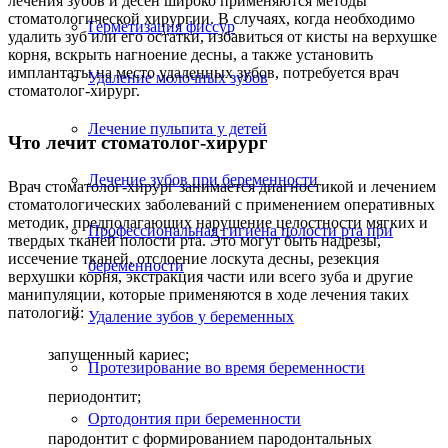
лечения зубов и десен широко применяются методы
стоматологической хирургии. В случаях, когда необходимо
Герметизация фиссур
удалить зуб или его остатки, избавиться от кисты на верхушке
корня, вскрыть нагноение десны, а также установить
имплантаты на место удаленных зубов, потребуется врач
Удаление молочных зубов
стоматолог-хирург.
Лечение пульпита у детей
Что лечит стоматолог-хирург
Лечение зубов при беременности
Врач стоматолог-хирург занимается диагностикой и лечением
стоматологических заболеваний с применением оперативных
методик, предполагающих нарушение целостности мягких и
Профессиональная гигиена полости рта при
твердых тканей полости рта. Это могут быть надрезы,
иссечение тканей, отслоение лоскута десны, резекция
беременности
верхушки корня, экстракция части или всего зуба и другие
манипуляции, которые применяются в ходе лечения таких
патологий:
Удаление зубов у беременных
запущенный кариес;
Протезирование во время беременности
периодонтит;
Ортодонтия при беременности
пародонтит с формированием пародонтальных