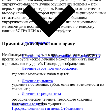
хирургу-стоматологу лучше осуществить вовремя – при
первых признаках нездоровья. Внимательно отнеситесь к
выбору клиники, в которой принимает квалифицированный
стоматолог-хирург. Записаться к врачу с большим
хирургическим стажем, владеющему инновационными
методами диагностики и лечения, можно по телефону
клиник 57 ГРАНЕЙ в Санкт-Петербурге.
Лечение кариеса
Причины для обращения к врачу
Необходимость записаться к врачу стоматологу-хирургу и
Лечение зубов без бормашины методом ICON
пройти хирургическое лечение может возникнуть как у
взрослых, так и у детей. Поводы для обращения:
Лечение зубов под микроскопом
удаление молочных зубов у детей;
Лечение пульпита
удаление постоянных зубов, если нет возможности их
сохранить;
Лечение периодонтита
ортодонтическое лечение, требующее удаления
«восьмерок» – зубов мудрости;
Все услуги раздела
Профессиональная гигиена. Отбеливание