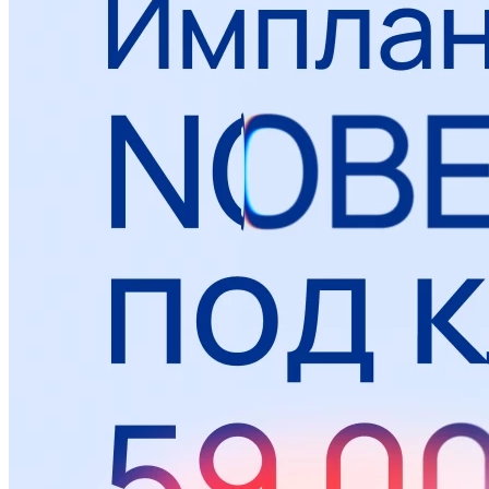
Панорамный снимок зубов
(ортопантомограмма)
Прицельный снимок
Телерентгенограмма
Радиовизиография
Цены
Акции
10
Врачи
О клинике