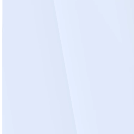
Лечение зубов при беременности
Профессиональная гигиена полости рта при
беременности
Удаление зубов у беременных
Протезирование во время беременности
Ортодонтия при беременности
Все услуги раздела