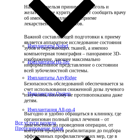
Накануне нельзя принимать алкоголь и
желательно не курить. Следует сообщить врачу
об имеющихся аллергиях, приеме
лекарственных препаратов.
Важной составляющей подготовки к приему
является аппаратное исследование состояния
Имплантаты Nobel
зубов и окружающих тканей, а именно
компьютерная томография – панорамное 3D-
изображение, дающее максимально
Имплантаты Hi-Tec
информативное представление о состоянии
всей зубочелюстной системы.
Имплантаты AnyRidge
Безопасность обследований обеспечивается за
счет использования сниженной дозы лучевого
Имплантаты Osstem
излучения, поэтому не противопоказана даже
детям.
Имплантация All-on-4
Выгодно и удобно обращаться в клинику, где
организован полный цикл лечения – от
Все услуги раздела
диагностики до проведения операции, от
Протезирование зубов
контроля процесса реабилитации до подбора
эффективных профилактических мер, где в