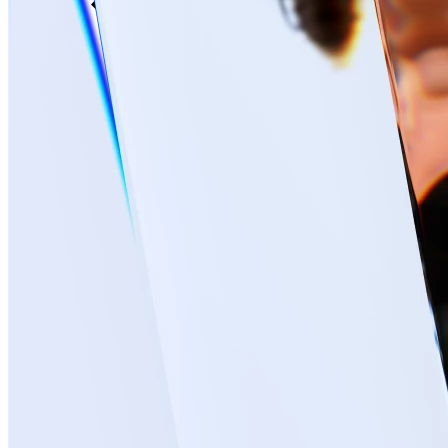
Лечение кариеса у детей
Лечение зубов у детей без бормашины ICON
Герметизация фиссур
Удаление молочных зубов
Лечение пульпита у детей
Все услуги раздела
Стоматология для беременных