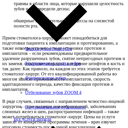
травмы в области лица, которые нарушили целостность
зубов или повредили десны;
обширные воспалительные процессы на слизистой
полости рта.
Прием стоматолога-хирурга может понадобиться для
подготовки пациента к имплантации и протезированию, а
также непосредственно в ходе установки протезов и
Чистка зубов Prophyflex
имплантатов – если рекомендованы предварительное
удаление разрушенных зубов, снятие непригодных протезов и
Ультразвуковая чистка зубов
их замена, лоскутные операции, внедрение штифтов в кость и
так далее. Как правило, на каждом из этих этапов требуется
стоматолог-хирург. От его квалифицированной работы во
Фторирование зубов
многом зависят приживаемость имплантатов, скорость
адаптационного периода, качество фиксации протезов и
имплантатов.
Отбеливание зубов ZOOM 4
В ряде случаев, связанных с направлением челюстно-лицевой
хирургии, – при наличии новообразований, заболеваниях
Внутриканальное отбеливание
слюнных желез и шеи, распространении инфекций – также
может потребоваться стоматолог-хирург. Цены на услуги
Все услуги раздела
зависят от конкретной программы лечения – врач озвучит
итоговую стоимость после очной консультации,