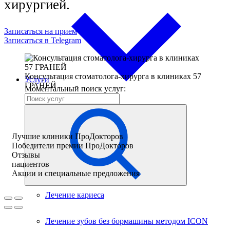
хирургией.
Записаться на прием
Записаться в Telegram
Консультация стоматолога-хирурга в клиниках 57
Услуги
ГРАНЕЙ
Моментальный поиск услуг:
Лучшие клиники ПроДокторов
Победители премии ПроДокторов
Отзывы
пациентов
Акции и специальные предложения
Лечение кариеса
Лечение зубов без бормашины методом ICON