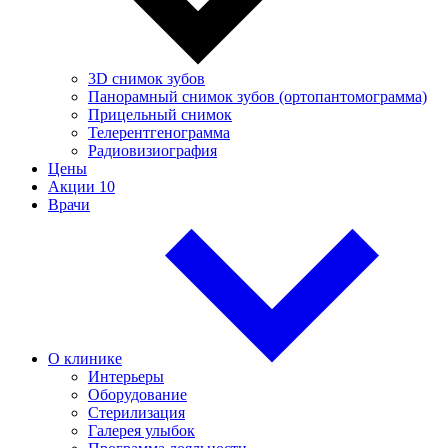
3D снимок зубов
Панорамный снимок зубов (ортопантомограмма)
Прицельный снимок
Телерентгенограмма
Радиовизиография
Цены
Акции
10
Врачи
О клинике
Интерьеры
Оборудование
Стерилизация
Галерея улыбок