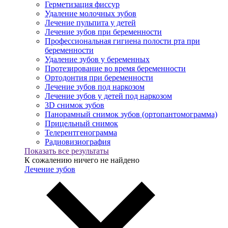
Герметизация фиссур
Удаление молочных зубов
Лечение пульпита у детей
Лечение зубов при беременности
Профессиональная гигиена полости рта при
беременности
Удаление зубов у беременных
Протезирование во время беременности
Ортодонтия при беременности
Лечение зубов под наркозом
Лечение зубов у детей под наркозом
3D снимок зубов
Панорамный снимок зубов (ортопантомограмма)
Прицельный снимок
Телерентгенограмма
Радиовизиография
Показать все результаты
К сожалению ничего не найдено
Лечение зубов