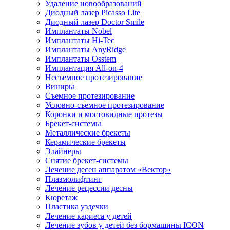
Удаление новообразований
Диодный лазер Picasso Lite
Диодный лазер Doctor Smile
Имплантаты Nobel
Имплантаты Hi-Tec
Имплантаты AnyRidge
Имплантаты Osstem
Имплантация All-on-4
Несъемное протезирование
Виниры
Съемное протезирование
Условно-съемное протезирование
Коронки и мостовидные протезы
Брекет-системы
Металлические брекеты
Керамические брекеты
Элайнеры
Снятие брекет-системы
Лечение десен аппаратом «Вектор»
Плазмолифтинг
Лечение рецессии десны
Кюретаж
Пластика уздечки
Лечение кариеса у детей
Лечение зубов у детей без бормашины ICON