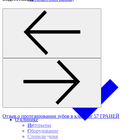
Прицельный снимок
Телерентгенограмма
Радиовизиография
Цены
Акции
10
Врачи
Отзыв о протезировании зубов в клинике 57 ГРАНЕЙ
О клинике
Интерьеры
Оборудование
Стерилизация