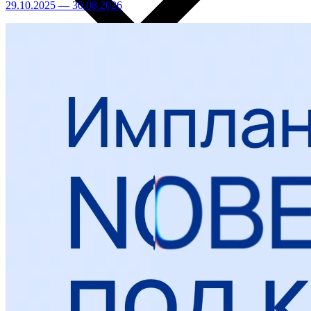
29.10.2025 — 30.08.2026
Лечение кариеса
Лечение зубов без бормашины методом ICON
Лечение зубов под микроскопом
Лечение пульпита
Лечение периодонтита
Все услуги раздела
Профессиональная гигиена. Отбеливание