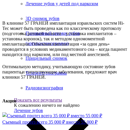
Лечение зубов у детей под наркозом
3D снимок зубов
В клинике 57 ГРАНЕЙ имплантация израильских систем Hi-
Tec может быть проведена как по классическому протоколу
Панорамный снимок зубов
(подготовка ротовой полости – установка имплантатов –
установка коронок), так и методом одномоментной
(ортопантомограмма)
имплантации. Объемная имплантация «за один день»
проводится в условиях медикаментозного сна – когда пациент
находится под наркозом, или под местной анестезией.
Прицельный снимок
Оптимальную методику, учитывающую состояние зубов
пациента и сопутствующие заболевания, предложит врач
Телерентгенограмма
клиники 57 ГРАНЕЙ.
Радиовизиография
Показать все результаты
Акции
К сожалению ничего не найдено
Лечение зубов
Съемный протез всего 35 000 ₽ вместо 55 000 ₽