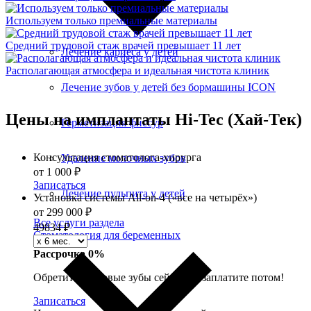
Используем только премиальные материалы
Средний трудовой стаж врачей превышает 11 лет
Лечение кариеса у детей
Располагающая атмосфера и идеальная чистота клиник
Лечение зубов у детей без бормашины ICON
Цены на имплантаты Hi-Tec (Хай-Тек)
Герметизация фиссур
Консультация стоматолога-хирурга
Удаление молочных зубов
от 1 000 ₽
Записаться
Лечение пульпита у детей
Установка системы All-on-4 («все на четырёх»)
от 299 000 ₽
Все услуги раздела
49834
₽
Стоматология для беременных
Рассрочка 0%
Обретите здоровые зубы сейчас — заплатите потом!
Записаться