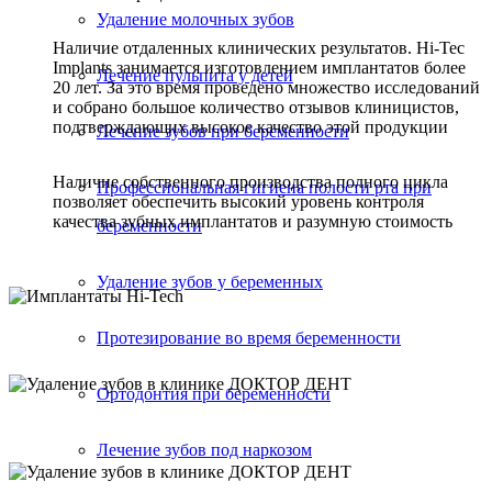
Удаление молочных зубов
Наличие отдаленных клинических результатов. Hi-Tec
Implants занимается изготовлением имплантатов более
Лечение пульпита у детей
20 лет. За это время проведено множество исследований
и собрано большое количество отзывов клиницистов,
подтверждающих высокое качество этой продукции
Лечение зубов при беременности
Наличие собственного производства полного цикла
Профессиональная гигиена полости рта при
позволяет обеспечить высокий уровень контроля
качества зубных имплантатов и разумную стоимость
беременности
Удаление зубов у беременных
Протезирование во время беременности
Ортодонтия при беременности
Лечение зубов под наркозом