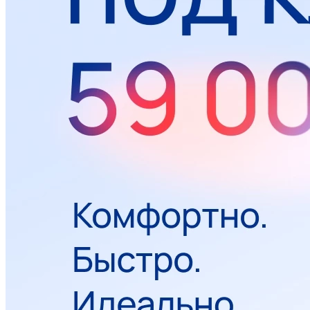
Чистка зубов Prophyflex
Ультразвуковая чистка зубов
Фторирование зубов
Отбеливание зубов ZOOM 4
Внутриканальное отбеливание
Все услуги раздела