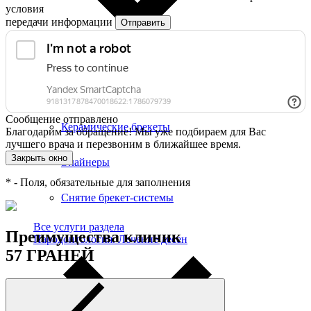
условия
передачи информации
Отправить
Брекет-системы
Металлические брекеты
Сообщение отправлено
Керамические брекеты
Благодарим за обращение! Мы уже подбираем для Вас
лучшего врача и перезвоним в ближайшее время.
Закрыть окно
Элайнеры
*
- Поля, обязательные для заполнения
Снятие брекет-системы
Все услуги раздела
Преимущества клиник
Пародонтология. Лечение десен
57 ГРАНЕЙ