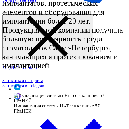
имплантатов, протетических
+7 (812) 565 5555
элементов и оборудования для
имплантации более 20 лет.
Продукция этой компании получила
большую популярность среди
стоматологов Санкт-Петербурга,
занимающихся протезированием и
имплантацией.
+7 (812) 565-5555
Записаться на прием
Записаться в Telegram
Имплантация системы Hi-Tec в клинике 57
ГРАНЕЙ