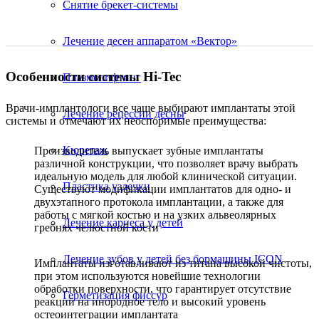
Снятие брекет-системы
Лечение десен аппаратом «Вектор»
Особенности системы Hi-Tec
Плазмолифтинг
Врачи-имплантологи все чаще выбирают имплантаты этой
Лечение рецессии десны
системы и отмечают их неоспоримые преимущества:
Кюретаж
Производитель выпускает зубные имплантаты
различной конструкции, что позволяет врачу выбрать
идеальную модель для любой клинической ситуации.
Пластика уздечки
Существуют модификации имплантатов для одно- и
двухэтапного протокола имплантации, а также для
работы с мягкой костью и на узких альвеолярных
Лечение кариеса у детей
гребнях челюстной кости
Лечение зубов у детей без бормашины ICON
Имплантаты изготавливают из титана высокой чистоты,
при этом используются новейшие технологии
обработки поверхности, что гарантирует отсутствие
Герметизация фиссур
реакций на инородное тело и высокий уровень
остеоинтеграции имплантата