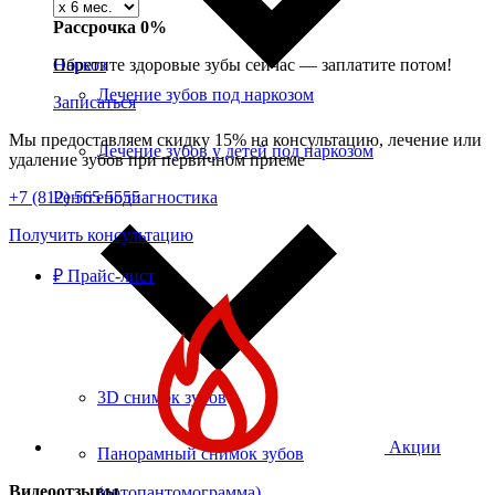
Рассрочка 0%
Наркоз
Обретите здоровые зубы сейчас — заплатите потом!
Лечение зубов под наркозом
Записаться
Мы предоставляем скидку 15% на консультацию, лечение или
Лечение зубов у детей под наркозом
удаление зубов при первичном приеме
Рентгенодиагностика
+7 (812) 565 5555
Получить консультацию
₽
Прайс-лист
3D снимок зубов
Акции
Панорамный снимок зубов
Видеоотзывы
(ортопантомограмма)