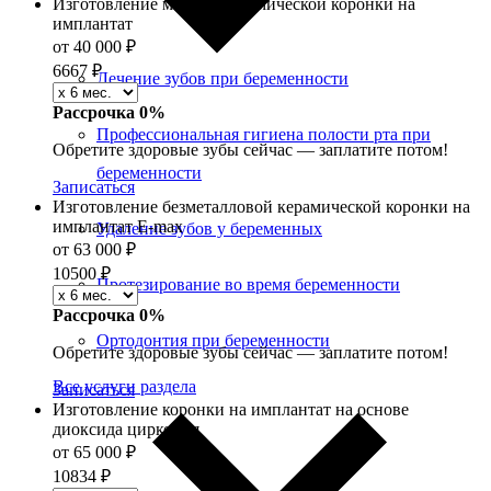
Изготовление металлокерамической коронки на
имплантат
от 40 000 ₽
6667
₽
Лечение зубов при беременности
Рассрочка 0%
Профессиональная гигиена полости рта при
Обретите здоровые зубы сейчас — заплатите потом!
беременности
Записаться
Изготовление безметалловой керамической коронки на
имплантат E-maх
Удаление зубов у беременных
от 63 000 ₽
10500
₽
Протезирование во время беременности
Рассрочка 0%
Ортодонтия при беременности
Обретите здоровые зубы сейчас — заплатите потом!
Все услуги раздела
Записаться
Изготовление коронки на имплантат на основе
диоксида циркония
от 65 000 ₽
10834
₽