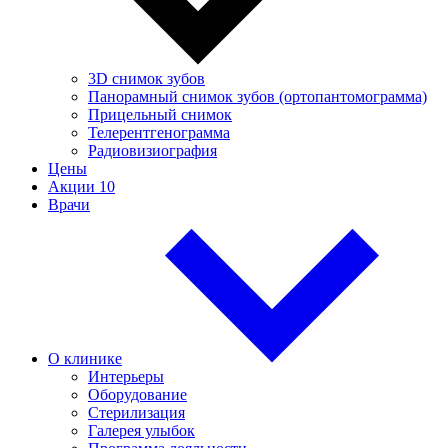
3D снимок зубов
Панорамный снимок зубов (ортопантомограмма)
Прицельный снимок
Телерентгенограмма
Радиовизиография
Цены
Акции
10
Врачи
О клинике
Интерьеры
Оборудование
Стерилизация
Галерея улыбок