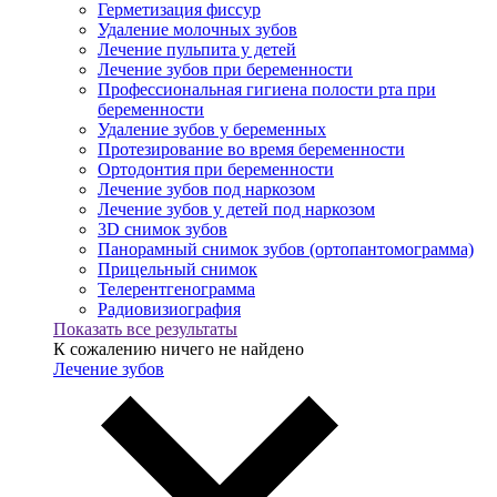
Герметизация фиссур
Удаление молочных зубов
Лечение пульпита у детей
Лечение зубов при беременности
Профессиональная гигиена полости рта при
беременности
Удаление зубов у беременных
Протезирование во время беременности
Ортодонтия при беременности
Лечение зубов под наркозом
Лечение зубов у детей под наркозом
3D снимок зубов
Панорамный снимок зубов (ортопантомограмма)
Прицельный снимок
Телерентгенограмма
Радиовизиография
Показать все результаты
К сожалению ничего не найдено
Лечение зубов