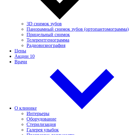
3D снимок зубов
Панорамный снимок зубов (ортопантомограмма)
Прицельный снимок
Телерентгенограмма
Радиовизиография
Цены
Акции
10
Врачи
О клинике
Интерьеры
Оборудование
Стерилизация
Галерея улыбок