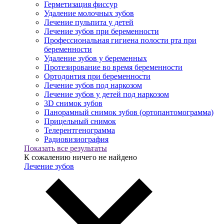
Герметизация фиссур
Удаление молочных зубов
Лечение пульпита у детей
Лечение зубов при беременности
Профессиональная гигиена полости рта при
беременности
Удаление зубов у беременных
Протезирование во время беременности
Ортодонтия при беременности
Лечение зубов под наркозом
Лечение зубов у детей под наркозом
3D снимок зубов
Панорамный снимок зубов (ортопантомограмма)
Прицельный снимок
Телерентгенограмма
Радиовизиография
Показать все результаты
К сожалению ничего не найдено
Лечение зубов