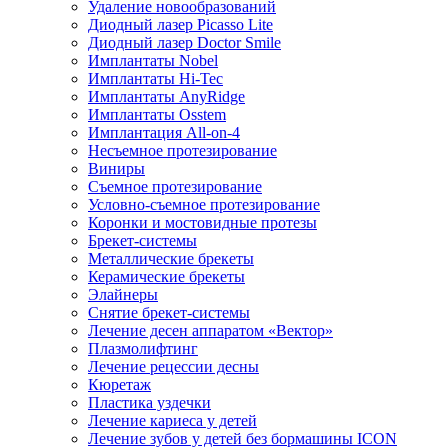
Удаление новообразований
Диодный лазер Picasso Lite
Диодный лазер Doctor Smile
Имплантаты Nobel
Имплантаты Hi-Tec
Имплантаты AnyRidge
Имплантаты Osstem
Имплантация All-on-4
Несъемное протезирование
Виниры
Съемное протезирование
Условно-съемное протезирование
Коронки и мостовидные протезы
Брекет-системы
Металлические брекеты
Керамические брекеты
Элайнеры
Снятие брекет-системы
Лечение десен аппаратом «Вектор»
Плазмолифтинг
Лечение рецессии десны
Кюретаж
Пластика уздечки
Лечение кариеса у детей
Лечение зубов у детей без бормашины ICON