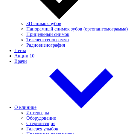
3D снимок зубов
Панорамный снимок зубов (ортопантомограмма)
Прицельный снимок
Телерентгенограмма
Радиовизиография
Цены
Акции
10
Врачи
О клинике
Интерьеры
Оборудование
Стерилизация
Галерея улыбок