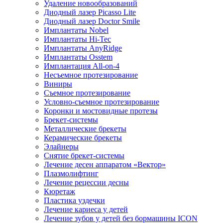
Удаление новообразований
Диодный лазер Picasso Lite
Диодный лазер Doctor Smile
Имплантаты Nobel
Имплантаты Hi-Tec
Имплантаты AnyRidge
Имплантаты Osstem
Имплантация All-on-4
Несъемное протезирование
Виниры
Съемное протезирование
Условно-съемное протезирование
Коронки и мостовидные протезы
Брекет-системы
Металлические брекеты
Керамические брекеты
Элайнеры
Снятие брекет-системы
Лечение десен аппаратом «Вектор»
Плазмолифтинг
Лечение рецессии десны
Кюретаж
Пластика уздечки
Лечение кариеса у детей
Лечение зубов у детей без бормашины ICON