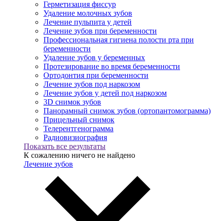
Герметизация фиссур
Удаление молочных зубов
Лечение пульпита у детей
Лечение зубов при беременности
Профессиональная гигиена полости рта при
беременности
Удаление зубов у беременных
Протезирование во время беременности
Ортодонтия при беременности
Лечение зубов под наркозом
Лечение зубов у детей под наркозом
3D снимок зубов
Панорамный снимок зубов (ортопантомограмма)
Прицельный снимок
Телерентгенограмма
Радиовизиография
Показать все результаты
К сожалению ничего не найдено
Лечение зубов