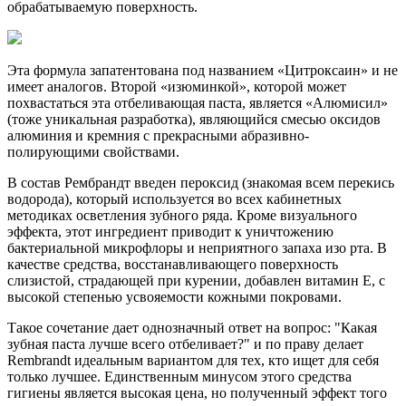
обрабатываемую поверхность.
Эта формула запатентована под названием «Цитроксаин» и не
имеет аналогов. Второй «изюминкой», которой может
похвастаться эта отбеливающая паста, является «Алюмисил»
(тоже уникальная разработка), являющийся смесью оксидов
алюминия и кремния с прекрасными абразивно-
полирующими свойствами.
В состав Рембрандт введен пероксид (знакомая всем перекись
водорода), который используется во всех кабинетных
методиках осветления зубного ряда. Кроме визуального
эффекта, этот ингредиент приводит к уничтожению
бактериальной микрофлоры и неприятного запаха изо рта. В
качестве средства, восстанавливающего поверхность
слизистой, страдающей при курении, добавлен витамин Е, с
высокой степенью усвояемости кожными покровами.
Такое сочетание дает однозначный ответ на вопрос: "Какая
зубная паста лучше всего отбеливает?" и по праву делает
Rembrandt идеальным вариантом для тех, кто ищет для себя
только лучшее. Единственным минусом этого средства
гигиены является высокая цена, но полученный эффект того