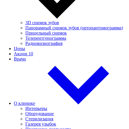
3D снимок зубов
Панорамный снимок зубов (ортопантомограмма)
Прицельный снимок
Телерентгенограмма
Радиовизиография
Цены
Акции
10
Врачи
О клинике
Интерьеры
Оборудование
Стерилизация
Галерея улыбок