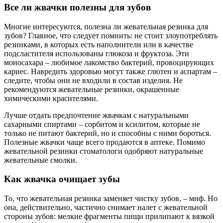
Все ли жвачки полезны для зубов
Многие интересуются, полезна ли жевательная резинка для
зубов? Главное, что следует помнить: не стоит злоупотреблять
резинками, в которых есть наполнители или в качестве
подсластителя использованы глюкоза и фруктоза. Эти
моносахара – любимое лакомство бактерий, провоцирующих
кариес. Навредить здоровью могут также глютен и аспартам –
следите, чтобы они не входили в состав изделия. Не
рекомендуются жевательные резинки, окрашенные
химическими красителями.
Лучше отдать предпочтение жвачкам с натуральными
сахарными спиртами – сорбитом и ксилитом, которые не
только не питают бактерий, но и способны с ними бороться.
Полезные жвачки чаще всего продаются в аптеке. Помимо
жевательной резинки стоматологи одобряют натуральные
жевательные смолки.
Как жвачка очищает зубы
То, что жевательная резинка заменяет чистку зубов, – миф. Но
она, действительно, частично снимает налет с жевательной
стороны зубов: мелкие фрагменты пищи прилипают к вязкой