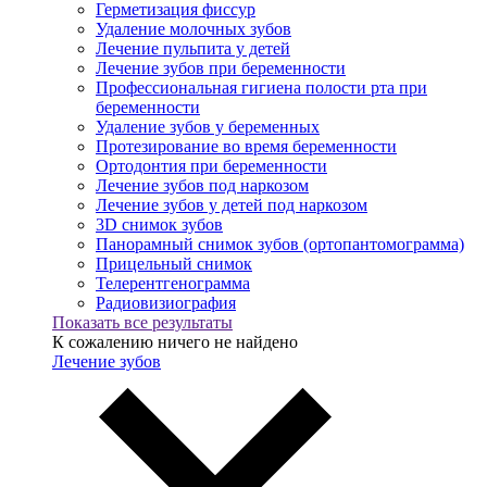
Герметизация фиссур
Удаление молочных зубов
Лечение пульпита у детей
Лечение зубов при беременности
Профессиональная гигиена полости рта при
беременности
Удаление зубов у беременных
Протезирование во время беременности
Ортодонтия при беременности
Лечение зубов под наркозом
Лечение зубов у детей под наркозом
3D снимок зубов
Панорамный снимок зубов (ортопантомограмма)
Прицельный снимок
Телерентгенограмма
Радиовизиография
Показать все результаты
К сожалению ничего не найдено
Лечение зубов