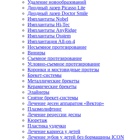
Удаление новообразований
Диодный лазер Picasso Lite
Диодный лазер Doctor Smile
Имплантаты Nobel
Имплантаты Hi-Tec
Имплантаты AnyRidge
Имплантаты Osstem
Имплантация All-on-4
Несъемное протезирование
Виниры
Съемное протезирование
Условно-съемное протезирование
Коронки и мостовидные протезы
Брекет-системы
Металлические брекеты
Керамические брекеты
Элайнеры
Снятие брекет-системы
Лечение десен аппаратом «Вектор»
Плазмолифтинг
Лечение рецессии десны
Кюретаж
Пластика уздечки
Лечение кариеса у детей
Лечение зубов у детей без бормашины ICON